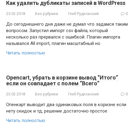
Как удалить дубликаты записей в WordPress
25.02.2018
Без рубрики
Глеб Рудковский
0
До сегоднешнего дня даже не думал что задамся таким
вопросом. Запустил импорт csv файла, который
несколько раз прервался с ошибкой. Плагин импорта
назывался All import, плагин масштабный но
Читать полностью
Opencart, убрать в корзине вывод “Итого”
если он совпадает с полем “Всего”
23.02.2018
Без рубрики
Глеб Рудковский
0
Опенкарт выводит два одинаковых поля в коризне если
нету скидок и тд, решение достаточно простое
Читать полностью