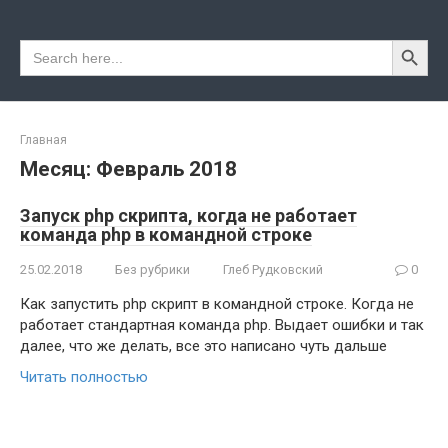
Перейти
к
Search Button
Search
контенту
for:
Главная
Месяц:
Февраль 2018
Запуск php скрипта, когда не работает
команда php в командной строке
25.02.2018
Без рубрики
Глеб Рудковский
0
Как запустить php скрипт в командной строке. Когда не
работает стандартная команда php. Выдает ошибки и так
далее, что же делать, все это написано чуть дальше
Читать полностью