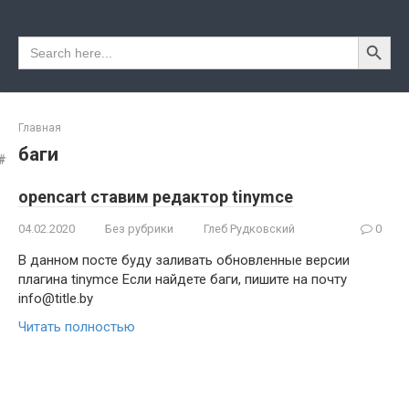
Перейти
к
Search Button
Search
контенту
for:
Главная
баги
opencart ставим редактор tinymce
04.02.2020
Без рубрики
Глеб Рудковский
0
В данном посте буду заливать обновленные версии
плагина tinymce Если найдете баги, пишите на почту
info@title.by
Читать полностью