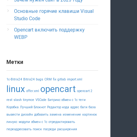
Основные горячие клавиши Visual
Studio Code
Opencart включить поддержку
WEBP
Метки
1c-Bitrix24
Bitrix24
bugs
CRM
fix
gitlab
import.xml
linux
opencart
offer.xml
opencart 2
rest
slash
tinymce
VSCode
Битрикс обмен с 1с теги
Коробка
Лучший Блокнот
Редактор кода
адрес
баги
база
вывести
дизайн
добавить
замена
изменение
картинок
линукс
модули
обмен с 1с
отредактировать
переадресовать
поиск
посреди
расширения