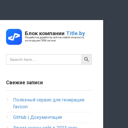
Блок компании
Title.by
Разработка доработка сайтов любой сложности,
интеграция CRM систем
Search Button
Search
for:
Свежие записи
Полезный сервис для генерации
favicon
GitHub | Документация
Зачем нужен сайт в 2023 году