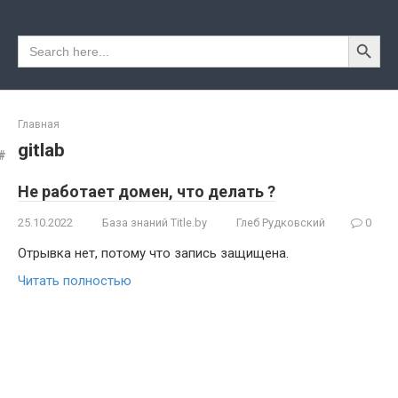
Перейти
к
Search Button
Search
контенту
for:
Главная
gitlab
Не работает домен, что делать ?
25.10.2022
База знаний Title.by
Глеб Рудковский
0
Отрывка нет, потому что запись защищена.
Читать полностью