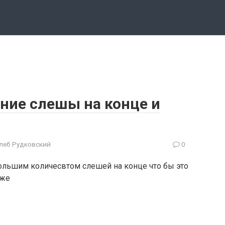
ние слешы на конце и
Глеб Рудковский
0
ольшим количесвтом слешей на конце что бы это
иже