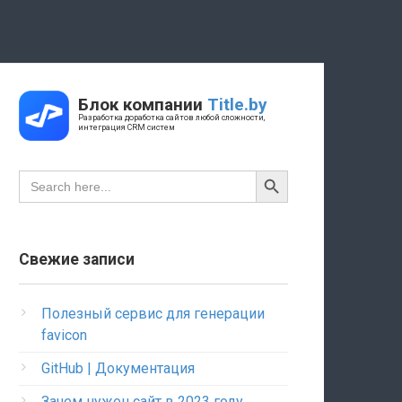
Блок компании
Title.by
Разработка доработка сайтов любой сложности,
интеграция CRM систем
Search Button
Search
for:
Свежие записи
Полезный сервис для генерации
favicon
GitHub | Документация
Зачем нужен сайт в 2023 году