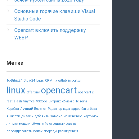
Основные горячие клавиши Visual
Studio Code
Opencart включить поддержку
WEBP
Метки
1c-Bitrix24
Bitrix24
bugs
CRM
fix
gitlab
import.xml
linux
opencart
offer.xml
opencart 2
rest
slash
tinymce
VSCode
Битрикс обмен с 1с теги
Коробка
Лучший Блокнот
Редактор кода
адрес
баги
база
вывести
дизайн
добавить
замена
изменение
картинок
линукс
модули
обмен с 1с
отредактировать
переадресовать
поиск
посреди
расширения