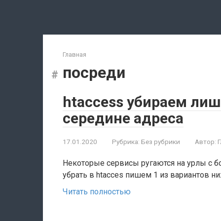
Перейти
к
контенту
Главная
посреди
htaccess убираем лиш
середине адреса
17.01.2020
Рубрика:
Без рубрики
Автор:
Некоторые сервисы ругаются на урлы с б
убрать в htacces пишем 1 из вариантов н
Читать полностью